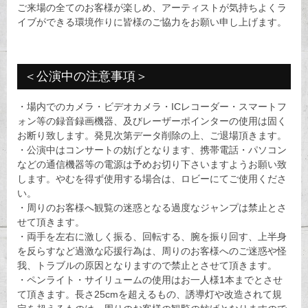
ご来場の全てのお客様が楽しめ、アーティストが気持ちよくラ
イブができる環境作りに皆様のご協力をお願い申し上げます。
＜公演中の注意事項＞
・場内でのカメラ・ビデオカメラ・ICレコーダー・スマートフ
ォン等の録音録画機器、及びレーザーポインターの使用は固く
お断り致します。発見次第データ削除の上、ご退場頂きます。
・公演中はコンサートの妨げとなります、携帯電話・パソコン
などの通信機器等の電源は予めお切り下さいますようお願い致
します。やむを得ず使用する場合は、ロビーにてご使用くださ
い。
・周りのお客様へ観覧の迷惑となる過度なジャンプは禁止とさ
せて頂きます。
・両手を左右に激しく振る、回転する、腕を振り回す、上半身
を反らすなど過激な応援行為は、周りのお客様へのご迷惑や怪
我、トラブルの原因となりますので禁止とさせて頂きます。
・ペンライト・サイリュームの使用はお一人様1本までとさせ
て頂きます。長さ25cmを超えるもの、誘導灯や改造されて規