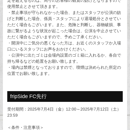
定を超えるものは、周りのお客様の観覧の妨げとなりますので
使用禁止とさせて頂きます。
・禁止事項が守られなかった場合、またはスタッフが公演の妨
げと判断した場合、係員・スタッフにより退場処分とさせてい
ただく場合もございます。また、危険と判断し、器物破損、事
故に繋がるような状況が起こった場合は、公演を中止させてい
ただく場合もございますので、予めご了承ください。
・開演中にご気分の悪くなった方は、お近くのスタッフか入場
口にいるスタッフにお声をおかけください。
・公演中に出たゴミは会場内設置のゴミ箱に入れるか、各自で
持ち帰るなどの処置をお願い致します。
・場内は禁煙となっておりますので、喫煙は決められた所定の
位置でお願い致します。
fripSide FC先行
受付期間：2025年7月4日（金）12:00～2025年7月12日（土）
23:59
＜条件・注意事項＞