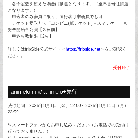
・各予定数を超えた場合は抽選となります。（座席番号は抽選
となります。）
・申込者のみ会員に限り、同行者は非会員でも可
・チケット受取方法「コンビニ(紙チケット)＋スマチケ」 ※
発券開始各公演【３日前】
・申込枚数制限【2枚】
詳しくはfripSide公式サイト＜
https://fripside.net
＞をご確認く
ださい。
受付終了
animelo mix/ animelo+先行
受付期間：2025年8月1日（金）12:00～2025年8月11日（月）
23:59
※スマートフォンからお申し込みください（お電話での受付は
行っておりません。）
※「animelo mix」、または「animelo+」への入会（月額有