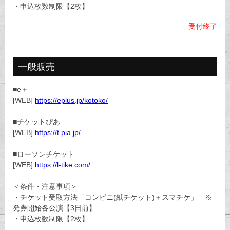
・申込枚数制限【2枚】
受付終了
一般販売
■e＋
[WEB]
https://eplus.jp/kotoko/
■チケットぴあ
[WEB]
https://t.pia.jp/
■ローソンチケット
[WEB]
https://l-tike.com/
＜条件・注意事項＞
・チケット受取方法「コンビニ(紙チケット)＋スマチケ」 ※
発券開始各公演【3日前】
・申込枚数制限【2枚】