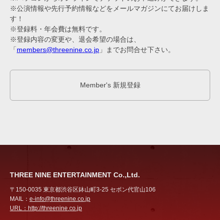
※公演情報や先行予約情報などをメールマガジンにてお届けしま
す！
※登録料・年会費は無料です。
※登録内容の変更や、退会希望の場合は、
「
members@threenine.co.jp
」までお問合せ下さい。
Member's 新規登録
THREE NINE ENTERTAINMENT Co.,Ltd.
〒150-0035 東京都渋谷区鉢山町3-25 セボン代官山106
MAIL：
e-info@threenine.co.jp
URL：
http://threenine.co.jp