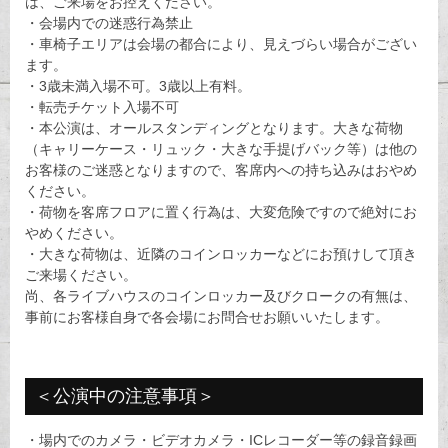
は、ご来場をお控えください。
・会場内での迷惑行為禁止
・車椅子エリアは会場の都合により、見えづらい場合がござい
ます。
・3歳未満入場不可。3歳以上有料。
・転売チケット入場不可
・本公演は、オールスタンディングとなります。大きな荷物
（キャリーケース・リュック・大きな手提げバック等）は他の
お客様のご迷惑となりますので、客席内への持ち込みはおやめ
ください。
・荷物を客席フロアに置く行為は、大変危険ですので絶対にお
やめください。
・大きな荷物は、近隣のコインロッカーなどにお預けして頂き
ご来場ください。
尚、各ライブハウスのコインロッカー及びクロークの有無は、
事前にお客様自身で各会場にお問合せお願いいたします。
＜公演中の注意事項＞
・場内でのカメラ・ビデオカメラ・ICレコーダー等の録音録画