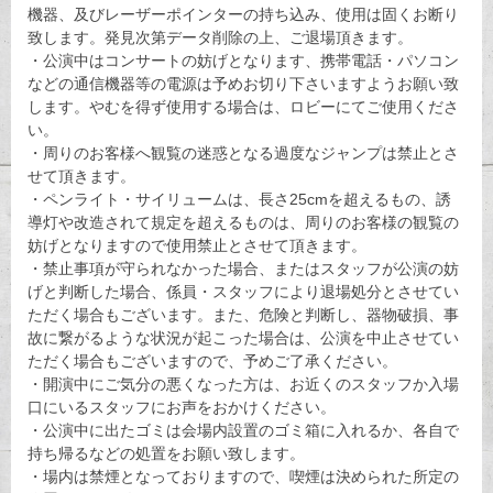
機器、及びレーザーポインターの持ち込み、使用は固くお断り
致します。発見次第データ削除の上、ご退場頂きます。
・公演中はコンサートの妨げとなります、携帯電話・パソコン
などの通信機器等の電源は予めお切り下さいますようお願い致
します。やむを得ず使用する場合は、ロビーにてご使用くださ
い。
・周りのお客様へ観覧の迷惑となる過度なジャンプは禁止とさ
せて頂きます。
・ペンライト・サイリュームは、長さ25cmを超えるもの、誘
導灯や改造されて規定を超えるものは、周りのお客様の観覧の
妨げとなりますので使用禁止とさせて頂きます。
・禁止事項が守られなかった場合、またはスタッフが公演の妨
げと判断した場合、係員・スタッフにより退場処分とさせてい
ただく場合もございます。また、危険と判断し、器物破損、事
故に繋がるような状況が起こった場合は、公演を中止させてい
ただく場合もございますので、予めご了承ください。
・開演中にご気分の悪くなった方は、お近くのスタッフか入場
口にいるスタッフにお声をおかけください。
・公演中に出たゴミは会場内設置のゴミ箱に入れるか、各自で
持ち帰るなどの処置をお願い致します。
・場内は禁煙となっておりますので、喫煙は決められた所定の